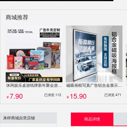
商城推荐
休闲娱乐桌游纸牌新年聚会游戏动卡牌套装扑克牌剧本杀桌游牌定制
磁吸画框写真广告铝合金展示框宣传栏照片墙相框挂墙定制
7.90
15.90
已浏览 112
已浏览 471
￥
￥
来样商城自营店铺
商品详情