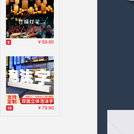
￥59.90
9
￥79.90
10