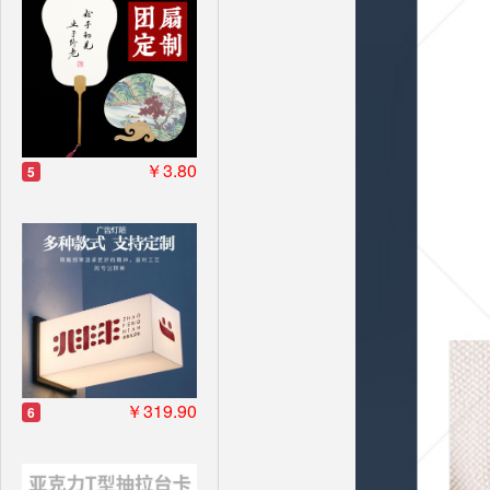
￥3.80
5
￥319.90
6