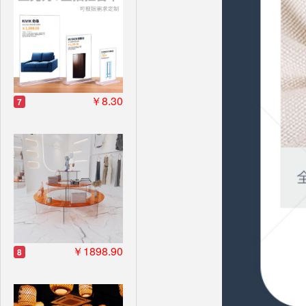
￥8.30
7
￥1898.90
8