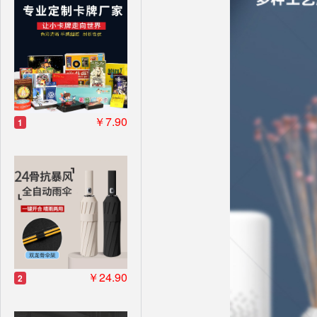
￥7.90
1
￥24.90
2