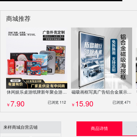
商城推荐
休闲娱乐桌游纸牌新年聚会游戏动卡牌套装扑克牌剧本杀桌游牌定制
磁吸画框写真广告铝合金展示框宣传栏照片墙相框挂墙定制
7.90
15.90
已浏览 112
已浏览 471
￥
￥
来样商城自营店铺
商品详情