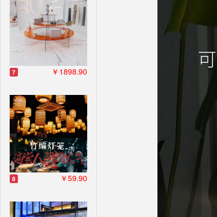
￥1898.90
7
￥59.90
8