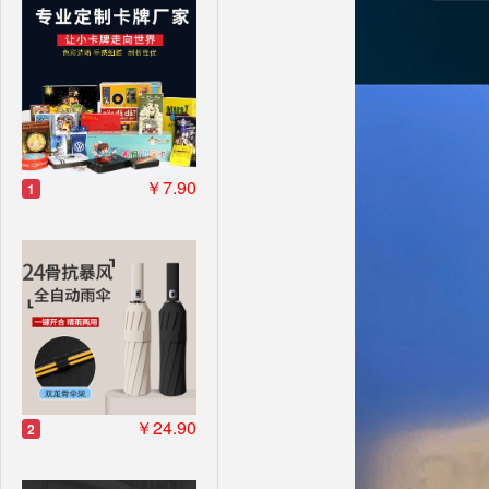
￥7.90
1
￥24.90
2