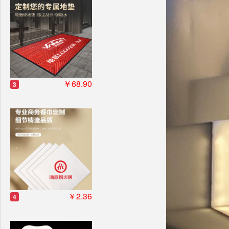
￥68.90
3
￥2.36
4