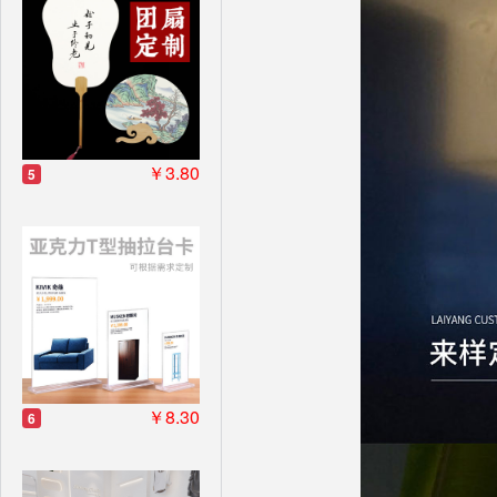
￥3.80
5
￥8.30
6