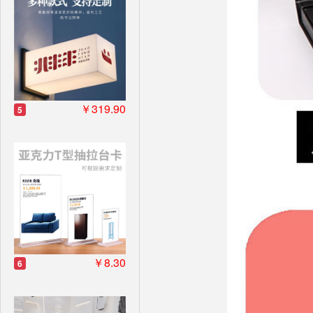
￥319.90
5
￥8.30
6