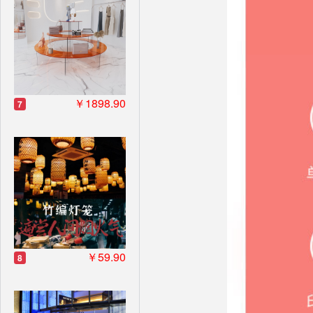
￥1898.90
7
￥59.90
8