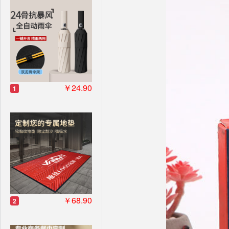
￥24.90
1
￥68.90
2