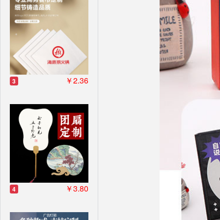
￥2.36
3
￥3.80
4