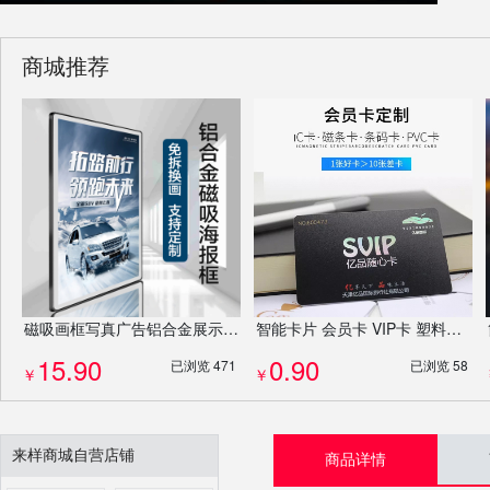
商城推荐
磁吸画框写真广告铝合金展示框宣传栏照片墙相框挂墙定制
智能卡片 会员卡 VIP卡 塑料PVC卡 名片 卡片制作定制
15.90
0.90
已浏览 471
已浏览 58
￥
￥
来样商城自营店铺
商品详情