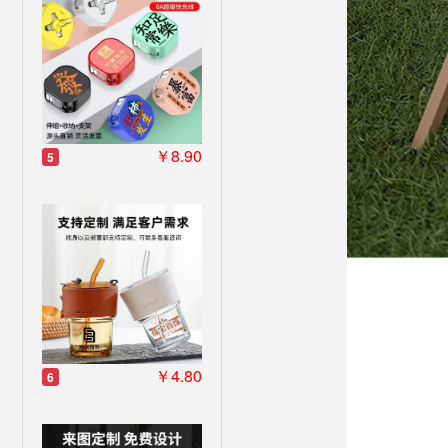
￥8.90
5
￥4.80
6