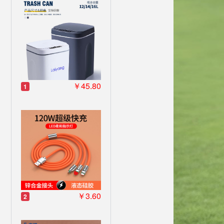
￥45.80
1
￥3.60
2