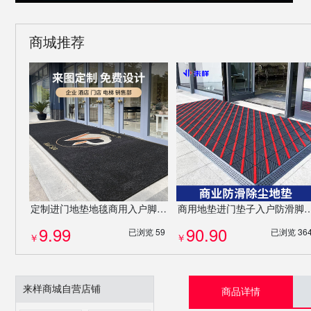
商城推荐
定制进门地垫地毯商用入户脚垫PP吸水门垫防滑垫厂家耐磨免费设计LOGO
商用地垫进门垫子入户防滑脚垫酒店除尘门垫定制logo异
9.99
90.90
已浏览 59
已浏览 36
￥
￥
来样商城自营店铺
商品详情