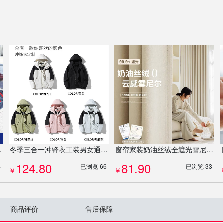
形门垫高端防滑除尘地毯
冬季三合一冲锋衣工装男女通码可脱卸内胆两件套防风防水外套定制
窗帘家装奶油丝绒全遮光雪尼尔窗帘法式轻奢加厚卧室客厅飘窗成品帘定制
124.80
81.90
4
已浏览 66
已浏览 33
￥
￥
商品评价
售后保障