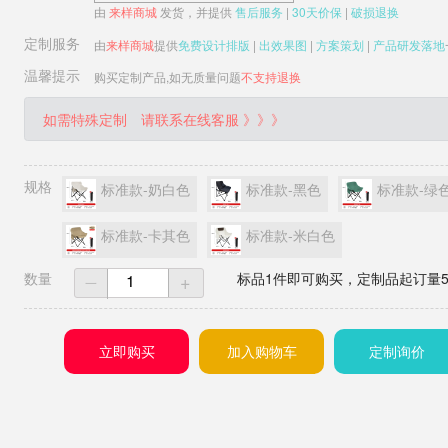
由
来样商城
发货，并提供
售后服务
|
30天价保
|
破损退换
定制服务
由
来样商城
提供
免费设计排版
|
出效果图
|
方案策划
|
产品研发落地
温馨提示
购买定制产品,如无质量问题
不支持退换
如需特殊定制
请联系在线客服 》》》
规格
标准款-奶白色
标准款-黑色
标准款-绿
标准款-卡其色
标准款-米白色
数量
+
标品1件即可购买，定制品起订量5
一
立即购买
加入购物车
定制询价