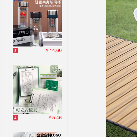
￥14.60
3
￥5.46
4