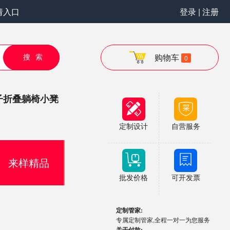
请入口
登录 | 注册
搜索
购物车
0
子折叠躺椅小凳
定制设计
自营服务
来样精品
批发价格
可开发票
定制管家:
专属定制管家,全程一对一为您服务
关于付款: