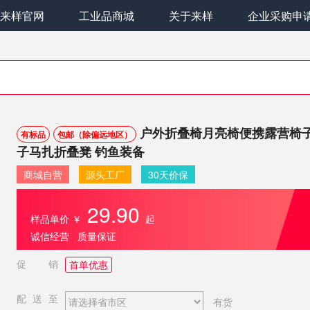
来样官网
工业品商城
关于来样
企业采购申
户外折叠椅月亮椅便携露营椅
有标品
包邮（除偏远地区）
子马扎折叠凳 钓鱼装备
商城自营
源头工厂
30天价保
29.90
样品单价
￥
起
诚信经营 质量保证
促销
首单优惠
配送至
有货