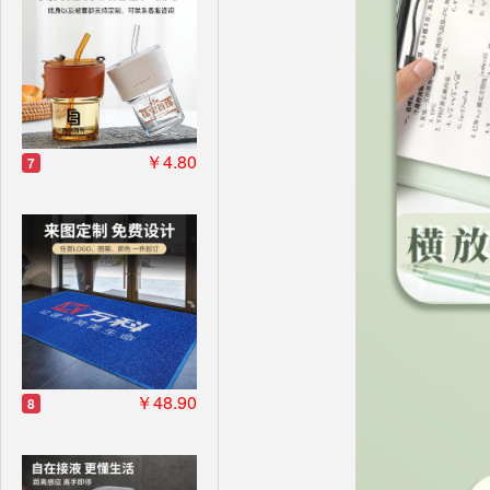
￥4.80
7
￥48.90
8