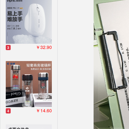
￥32.90
3
￥14.60
4