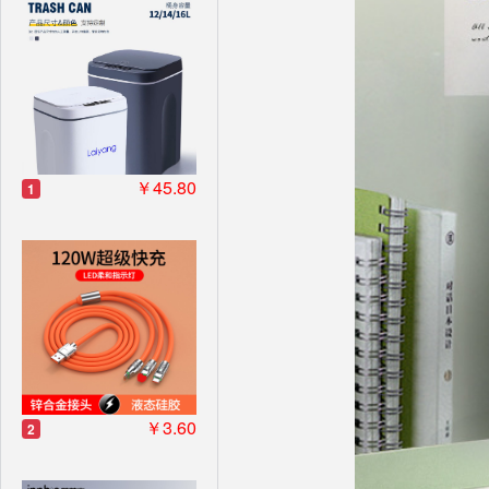
￥45.80
1
￥3.60
2