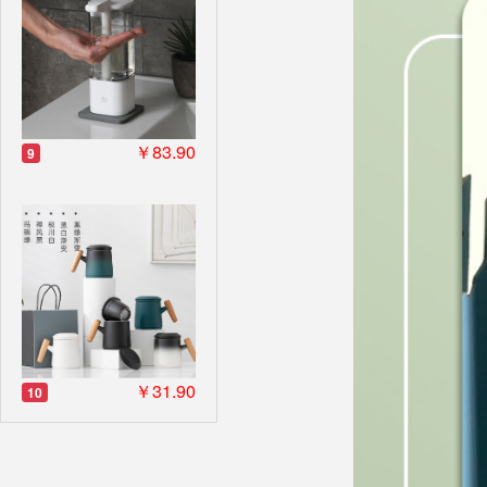
￥83.90
9
￥31.90
10