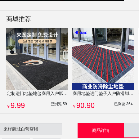
商城推荐
定制进门地垫地毯商用入户脚垫PP吸水门垫防滑垫厂家耐磨免费设计LOGO
商用地垫进门垫子入户防滑脚垫酒店除尘门垫定制logo异形门垫高端防滑除尘地毯
9.99
90.90
已浏览 59
已浏览 364
￥
￥
来样商城自营店铺
商品详情