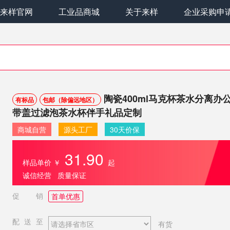
来样官网
工业品商城
关于来样
企业采购申
陶瓷400ml马克杯茶水分离办
有标品
包邮（除偏远地区）
带盖过滤泡茶水杯伴手礼品定制
商城自营
源头工厂
30天价保
31.90
样品单价
￥
起
诚信经营 质量保证
促销
首单优惠
配送至
有货