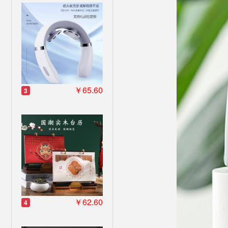
￥65.60
3
￥62.60
4