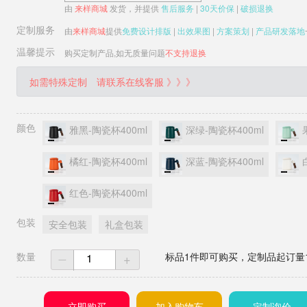
由
来样商城
发货，并提供
售后服务
|
30天价保
|
破损退换
定制服务
由
来样商城
提供
免费设计排版
|
出效果图
|
方案策划
|
产品研发落地
温馨提示
购买定制产品,如无质量问题
不支持退换
如需特殊定制
请联系在线客服 》》》
颜色
雅黑-陶瓷杯400ml
深绿-陶瓷杯400ml
橘红-陶瓷杯400ml
深蓝-陶瓷杯400ml
红色-陶瓷杯400ml
包装
安全包装
礼盒包装
数量
+
标品1件即可购买，定制品起订量
一
立即购买
加入购物车
定制询价