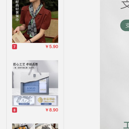
￥5.90
7
￥8.90
8