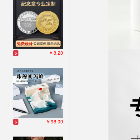
￥8.20
5
￥98.00
6