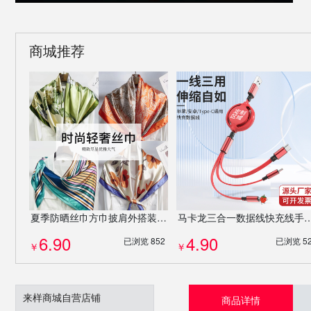
商城推荐
夏季防晒丝巾方巾披肩外搭装饰沙滩巾妇女节伴手礼企业公司送礼礼物混发批发
马卡龙三合一数据线快充线手机充电线可伸缩
6.90
4.90
已浏览 852
已浏览 5
￥
￥
来样商城自营店铺
商品详情