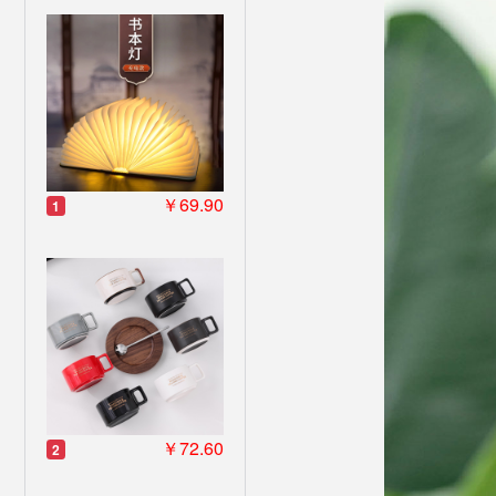
￥69.90
1
￥72.60
2