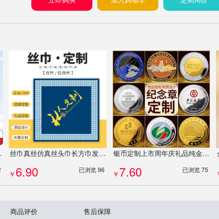
办公礼品礼盒定制
丝巾真丝仿真丝头巾长方巾发带飘带企业礼品来图定制
银币定制上市周年庆礼品纯金纯银纪念币奖章徽章纪念品金币定做
6.90
7.60
2
已浏览 96
已浏览 75
￥
￥
商品评价
售后保障