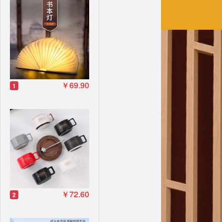
￥69.90
1
￥72.60
2