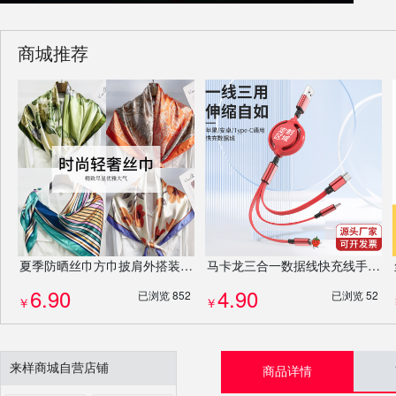
商城推荐
夏季防晒丝巾方巾披肩外搭装饰沙滩巾妇女节伴手礼企业公司送礼礼物混发批发
马卡龙三合一数据线快充线手机充电线可伸缩办公礼品礼盒定制
6.90
4.90
已浏览 852
已浏览 52
￥
￥
来样商城自营店铺
商品详情