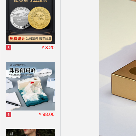
￥8.20
5
￥98.00
6