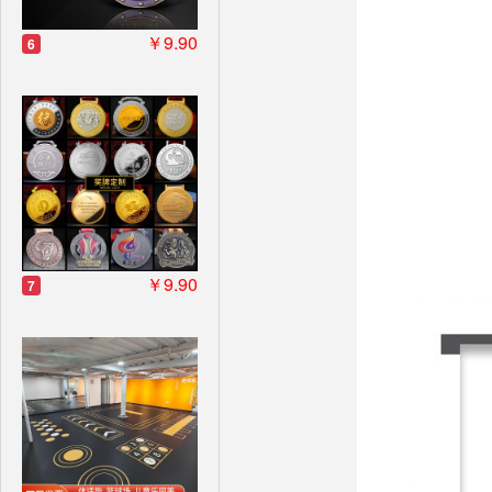
￥9.90
6
￥9.90
7