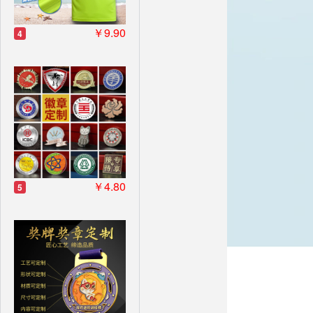
￥9.90
4
￥4.80
5