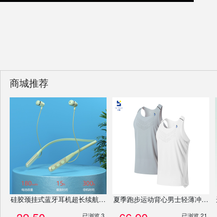
商城推荐
硅胶颈挂式蓝牙耳机超长续航挂脖式运动ENC降噪入耳式运动耳机
夏季跑步运动背心男士轻薄冲孔马拉松竞速背心无袖速干健身汗衫定制
已浏览 3
已浏览 21