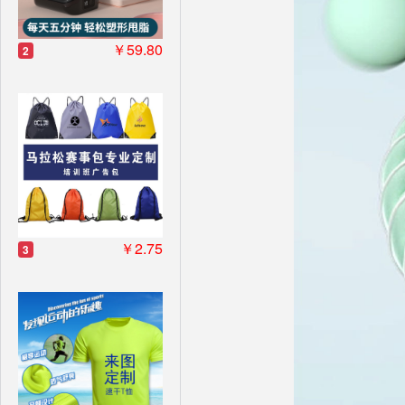
￥59.80
2
￥2.75
3