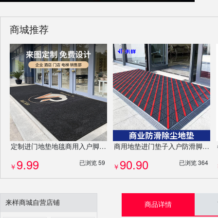
商城推荐
定制进门地垫地毯商用入户脚垫PP吸水门垫防滑垫厂家耐磨免费设计LOGO
商用地垫进门垫子入户防滑脚垫酒店除尘门垫定制logo异形门垫高端防滑除尘地毯
9.99
90.90
已浏览 59
已浏览 364
￥
￥
来样商城自营店铺
商品详情