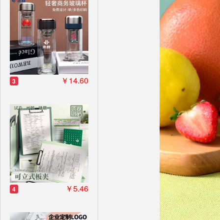
￥14.60
3
￥5.46
4