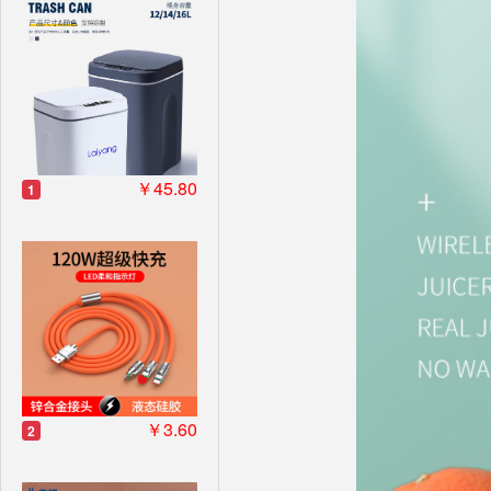
￥45.80
1
￥3.60
2