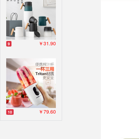
￥31.90
9
￥79.60
10