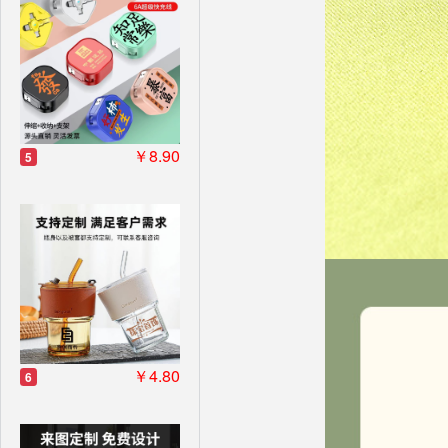
￥8.90
5
￥4.80
6