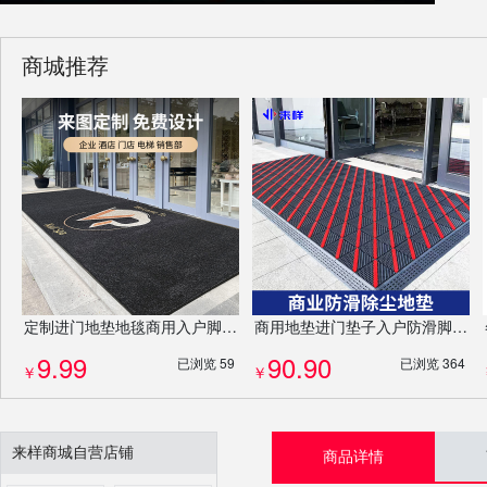
商城推荐
定制进门地垫地毯商用入户脚垫PP吸水门垫防滑垫厂家耐磨免费设计LOGO
商用地垫进门垫子入户防滑脚垫酒店除尘门垫定制logo异形门垫高端防滑除尘地毯
9.99
90.90
已浏览 59
已浏览 364
￥
￥
来样商城自营店铺
商品详情