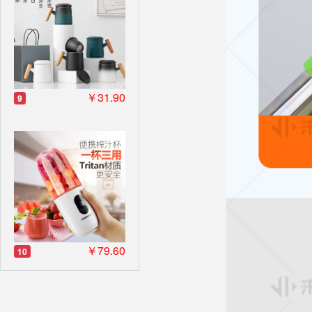
￥31.90
9
￥79.60
10