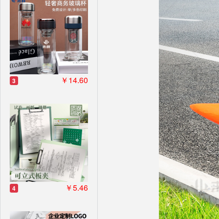
￥14.60
3
￥5.46
4