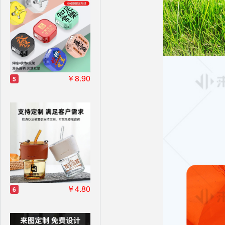
￥8.90
5
￥4.80
6