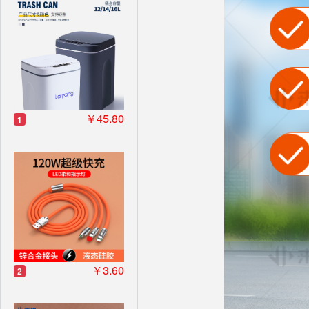
￥45.80
1
￥3.60
2