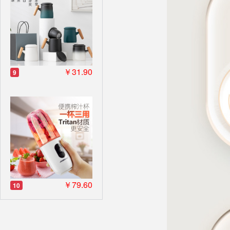
￥31.90
9
￥79.60
10