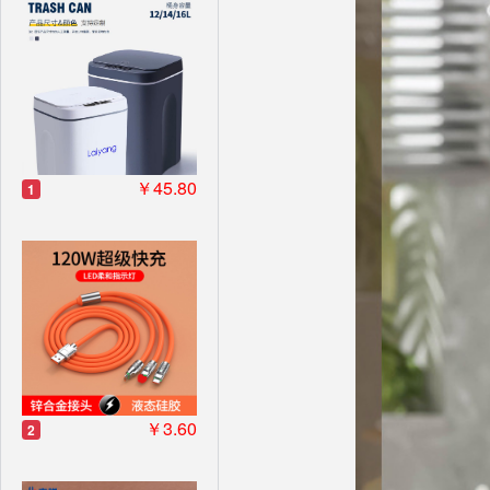
￥45.80
1
￥3.60
2