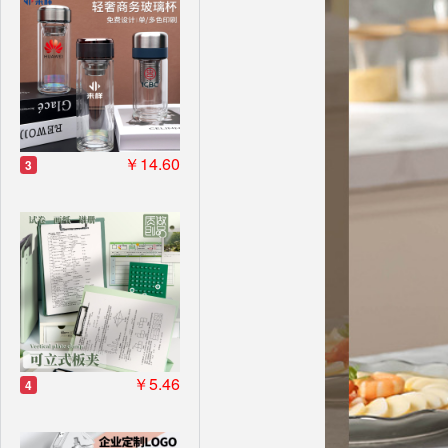
￥14.60
3
￥5.46
4