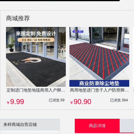
商城推荐
定制进门地垫地毯商用入户脚垫PP吸水门垫防滑垫厂家耐磨免费设计LOGO
商用地垫进门垫子入户防滑脚垫酒店除尘门垫定制logo异形门垫高端防滑除尘地毯
9.99
90.90
已浏览 59
已浏览 364
￥
￥
来样商城自营店铺
商品详情