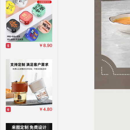
￥8.90
5
￥4.80
6