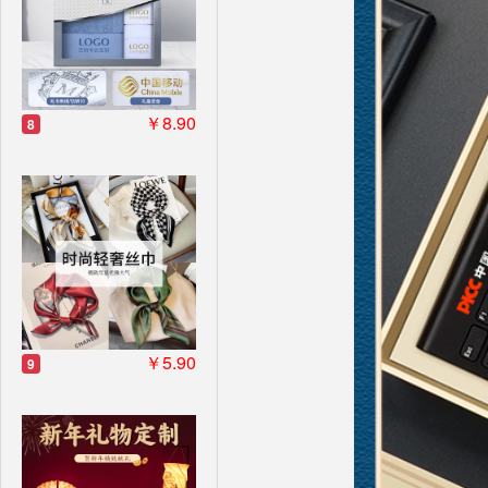
￥8.90
8
￥5.90
9