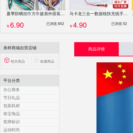
夏季防晒丝巾方巾披肩外搭装饰沙滩巾妇女节伴手礼企业公司送礼礼物混发批发
马卡龙三合一数据线快充线手机充电线可伸缩办公礼品礼盒定制
6.90
4.90
已浏览 852
已浏览 52
￥
￥
来样商城自营店铺
商品详情
相关商品
收藏商品
平台分类
办公商务
节日礼品
包装耗材
珠宝饰品
奖牌标识
运动时尚