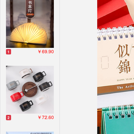
￥69.90
1
￥72.60
2