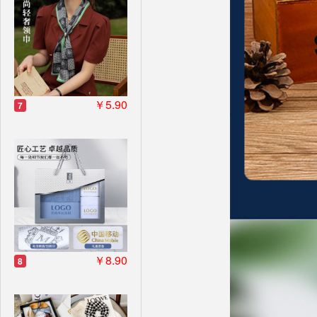
￥5.90
7
￥8.90
8