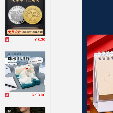
￥8.20
5
￥98.00
6