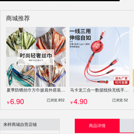
商城推荐
夏季防晒丝巾方巾披肩外搭装饰沙滩巾妇女节伴手礼企业公司送礼礼物混发批发
马卡龙三合一数据线快充线手机充电线可伸缩办公礼品礼盒定制
6.90
4.90
已浏览 852
已浏览 52
￥
￥
来样商城自营店铺
商品详情