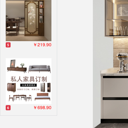
￥219.90
5
￥698.90
6