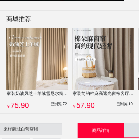
商城推荐
家装奶油风芝士羊绒雪尼尔窗帘客厅卧室加厚提花高遮光法式成品定制
家装简约棉麻高遮光窗帘客厅阳台飘窗酒店遮光窗帘定制
75.90
57.90
已浏览 72
已浏览 19
￥
￥
来样商城自营店铺
商品详情