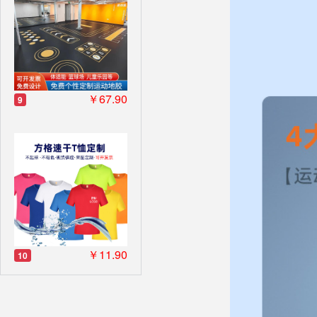
￥67.90
9
￥11.90
10