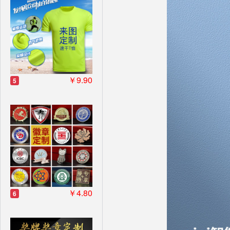
￥9.90
5
￥4.80
6