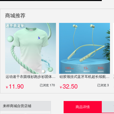
商城推荐
运动速干衣圆领衫跑步衫团体服团建服T恤马拉松服装衣服专业定制
硅胶颈挂式蓝牙耳机超长续航挂脖式运动ENC降噪入耳式运动耳机
11.90
32.50
已浏览 170
已浏览 3
￥
￥
来样商城自营店铺
商品详情