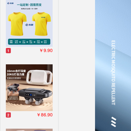
￥9.90
1
￥86.90
2