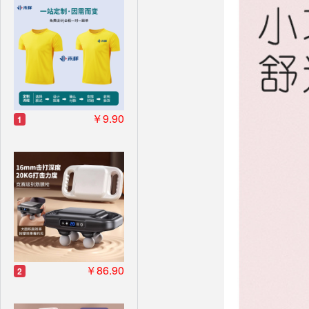
￥9.90
1
￥86.90
2