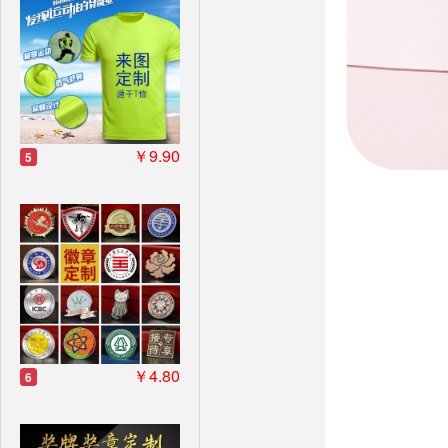
￥9.90
5
￥4.80
6