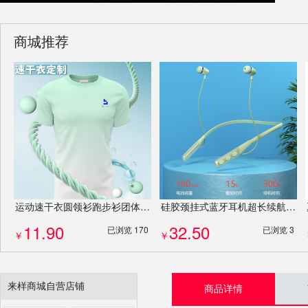
商城推荐
运动速干衣圆领衫跑步衫团体服团建服T恤马拉松服装衣服专业定制
硅胶颈挂式蓝牙耳机超长续航挂脖式运动ENC降噪入耳式运动耳机
11.90
32.50
已浏览 170
已浏览 3
￥
￥
来样商城自营店铺
商品详情