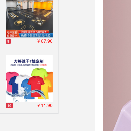
￥67.90
9
￥11.90
10