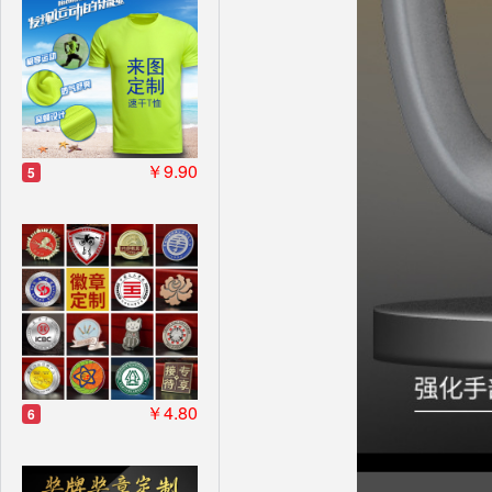
￥9.90
5
￥4.80
6