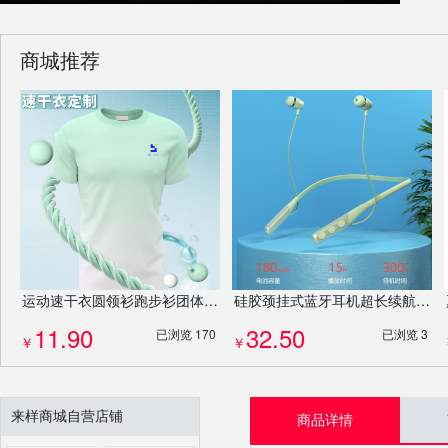
商城推荐
运动速干衣圆领衫跑步衫团体服团建服T恤马拉松服装衣服专业定制
硅胶颈挂式蓝牙耳机超长续航挂脖式运动ENC降噪入耳式运动耳机
11.90
32.50
已浏览 170
已浏览 3
￥
￥
来样商城自营店铺
商品详情