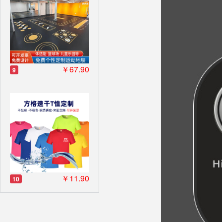
￥67.90
9
￥11.90
10