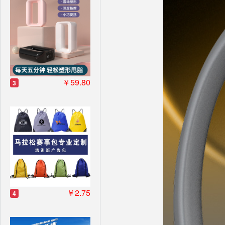
￥59.80
3
￥2.75
4