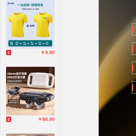
￥9.90
1
￥86.90
2