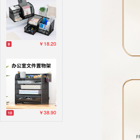
￥18.20
9
￥38.90
10