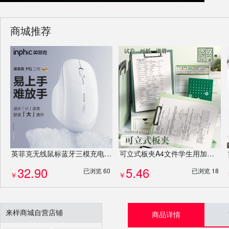
商城推荐
英菲克无线鼠标蓝牙三模充电静音商务办公家用笔记本充电静音鼠标
可立式板夹A4文件学生用加厚板夹写字板垫板试卷夹竖版会议记录夹
32.90
5.46
已浏览 60
已浏览 18
￥
￥
来样商城自营店铺
商品详情