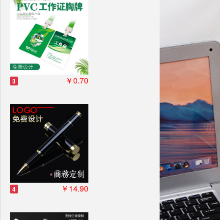
￥0.70
3
￥14.90
4