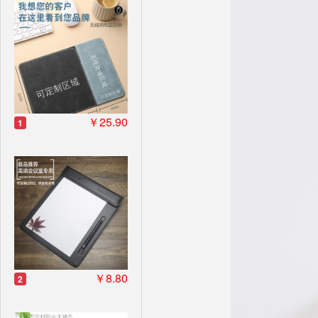
￥25.90
1
￥8.80
2