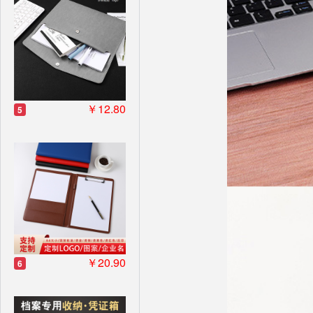
￥12.80
5
￥20.90
6