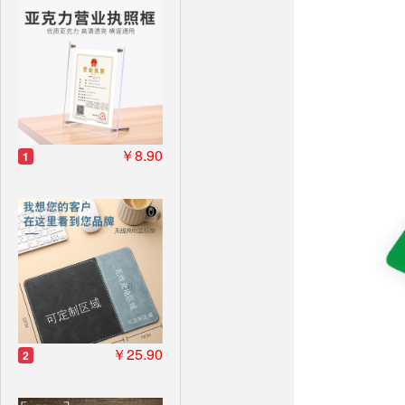
￥8.90
1
￥25.90
2