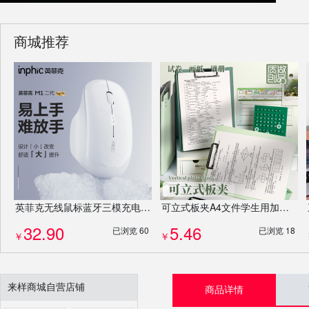
商城推荐
英菲克无线鼠标蓝牙三模充电静音商务办公家用笔记本充电静音鼠标
可立式板夹A4文件学生用加厚板夹写字板垫板试卷夹竖版会议记录夹
32.90
5.46
已浏览 60
已浏览 18
￥
￥
来样商城自营店铺
商品详情