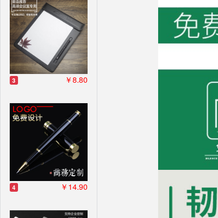
￥8.80
3
￥14.90
4