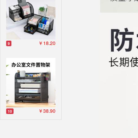
￥18.20
9
￥38.90
10