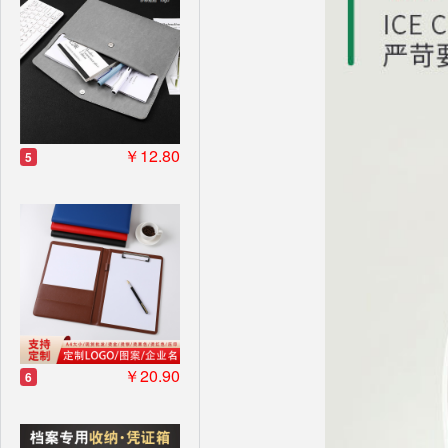
￥12.80
5
￥20.90
6