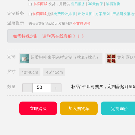
由
来样商城
发货，并提供
售后服务
|
30天价保
|
破损退换
定制服务
由
来样商城
提供
免费设计排版
|
出效果图
|
方案策划
|
产品研发落地
温馨提示
购买定制产品,如无质量问题
不支持退换
如需特殊定制
请联系在线客服 》》》
定制
超柔抱枕来图来样定制（枕套+枕芯）
龙年喜庆
尺寸
40*40cm
45*45cm
数量
+
标品1件即可购买，定制品起订量5
一
立即购买
加入购物车
定制询价