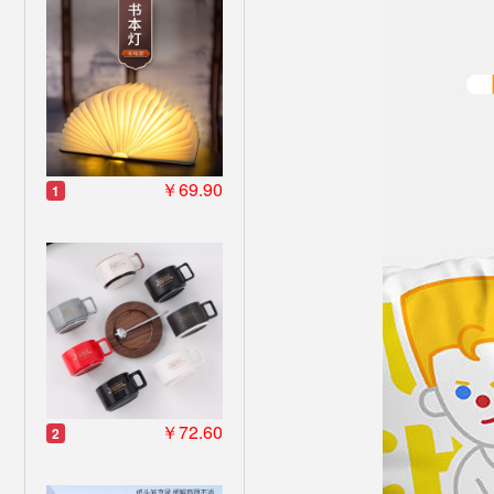
￥69.90
1
￥72.60
2