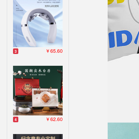
￥65.60
3
￥62.60
4