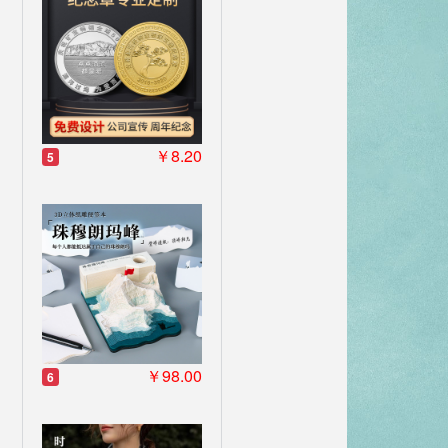
￥8.20
5
￥98.00
6