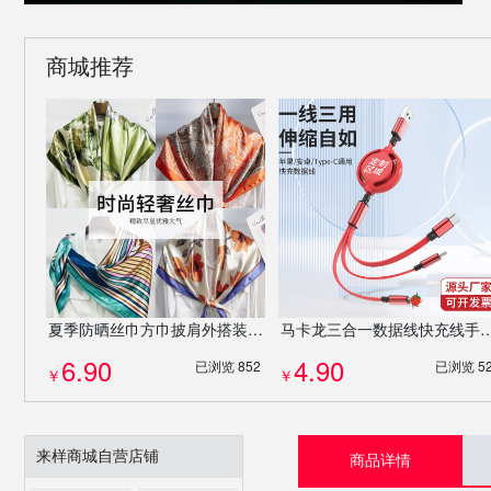
商城推荐
夏季防晒丝巾方巾披肩外搭装饰沙滩巾妇女节伴手礼企业公司送礼礼物混发批发
马卡龙三合一数据线快充线手机充电线可伸缩
6.90
4.90
已浏览 852
已浏览 5
￥
￥
来样商城自营店铺
商品详情