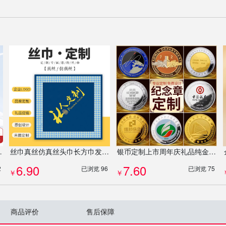
办公礼品礼盒定制
丝巾真丝仿真丝头巾长方巾发带飘带企业礼品来图定制
银币定制上市周年庆礼品纯金纯银纪念币奖章徽章纪念品金币定做
6.90
7.60
2
已浏览 96
已浏览 75
￥
￥
商品评价
售后保障