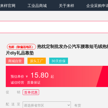
来样官网
工业品商城
关于来样
企业采购申
抱枕定制批发办公汽车腰靠短毛绒抱
包邮（除偏远地区）
片diy礼品靠垫
商城自营
源头工厂
30天价保
15.80
预估单价
￥
起
诚信经营 质量保证
促销
首单优惠
配送至
有货