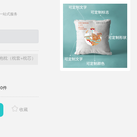
一站式服务
抱枕（枕套+枕芯）
0件
收藏