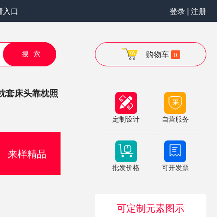
请入口
登录 | 注册
搜索
购物车
0
枕套床头靠枕照
定制设计
自营服务
来样精品
批发价格
可开发票
可定制元素图示