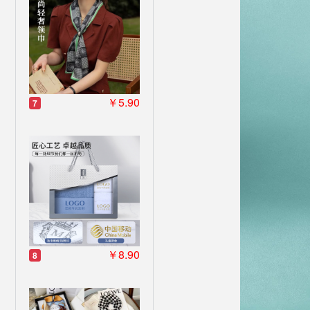
￥5.90
7
￥8.90
8