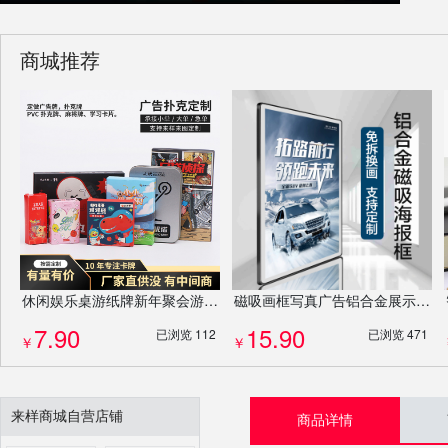
商城推荐
休闲娱乐桌游纸牌新年聚会游戏动卡牌套装扑克牌剧本杀桌游牌定制
磁吸画框写真广告铝合金展示框宣传栏照片墙相框挂墙定制
7.90
15.90
已浏览 112
已浏览 471
￥
￥
来样商城自营店铺
商品详情