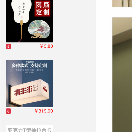
￥3.80
5
￥319.90
6