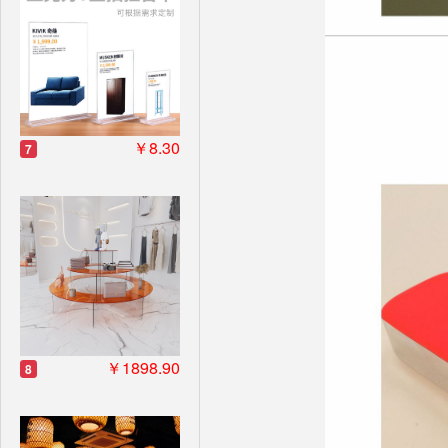
￥8.30
7
￥1898.90
8