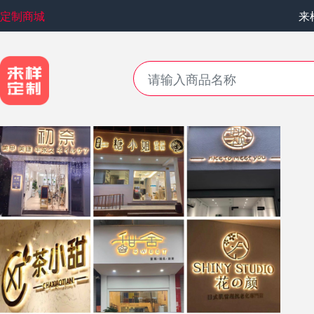
定制商城
来