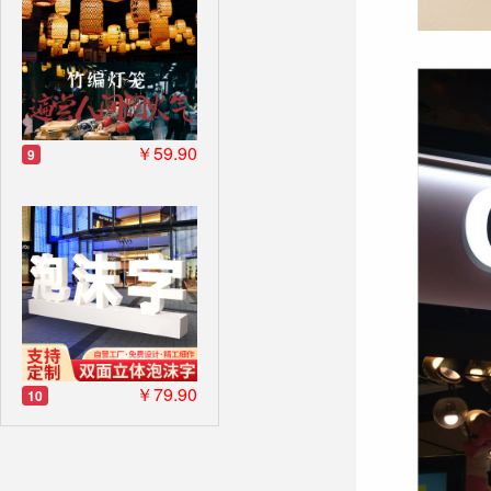
￥59.90
9
￥79.90
10