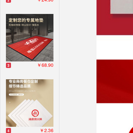
2
￥68.90
3
￥2.36
4