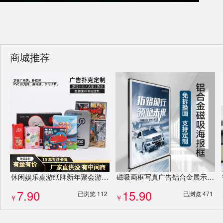
商城推荐
休闲娱乐桌游纸牌新年聚会游戏动卡牌套装扑克牌剧本杀桌游牌定制
磁吸画框写真广告铝合金展示框宣传栏照片墙相框挂墙定制
7.90
15.90
已浏览 112
已浏览 471
￥
￥