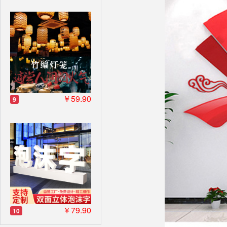
￥59.90
9
￥79.90
10