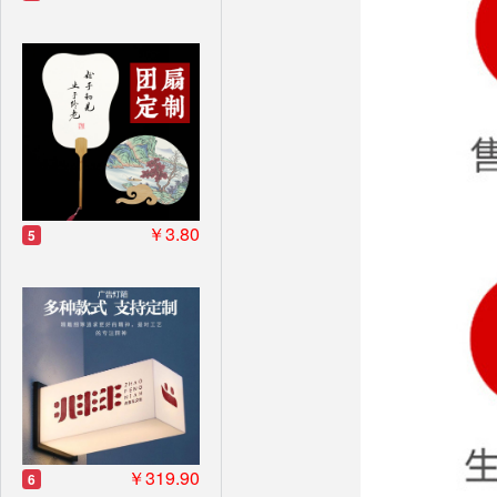
￥3.80
5
￥319.90
6