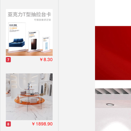
￥8.30
7
￥1898.90
8