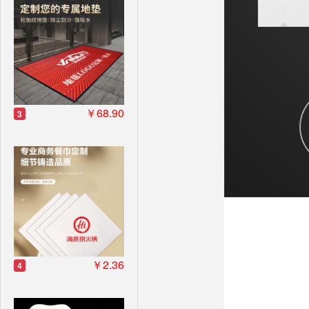
￥68.90
3
￥2.36
4