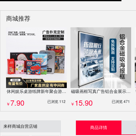
商城推荐
休闲娱乐桌游纸牌新年聚会游戏动卡牌套装扑克牌剧本杀桌游牌定制
磁吸画框写真广告铝合金展示框宣传栏照片墙相框挂墙定制
7.90
15.90
已浏览 112
已浏览 471
￥
￥
来样商城自营店铺
商品详情