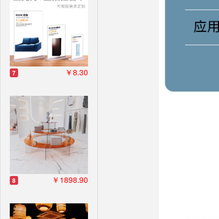
￥8.30
7
￥1898.90
8