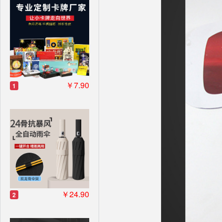
￥7.90
1
￥24.90
2