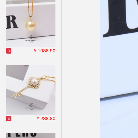
￥1088.90
3
￥238.80
4