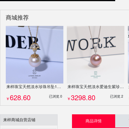
商城推荐
来样珠宝天然淡水珍珠吊坠12-13mm扇子简约设计S925银吊坠项链8247
来样珠宝天然淡水爱迪生紫珍珠14-15mm正圆无瑕18K金钻石吊坠8711
628.60
3298.80
已浏览 0
已浏览 2
￥
￥
来样商城自营店铺
商品详情