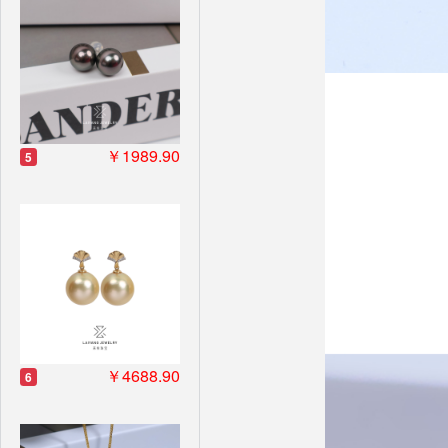
￥1989.90
5
￥4688.90
6