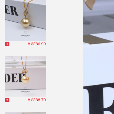
￥3386.90
1
￥2888.70
2