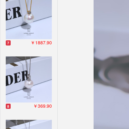
￥1887.90
7
￥369.90
8