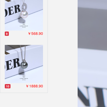
￥568.90
9
￥1888.90
10