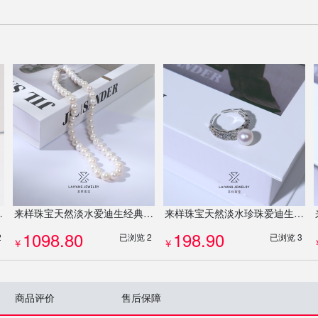
8K金钻石吊坠8711
来样珠宝天然淡水爱迪生经典白9-10mmS925银串珠项链0342
来样珠宝天然淡水珍珠爱迪生戒指8-9mmS925银心形设计定制0821
1098.80
198.90
2
已浏览 2
已浏览 3
￥
￥
商品评价
售后保障