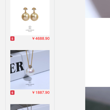
￥4688.90
5
￥1887.90
6