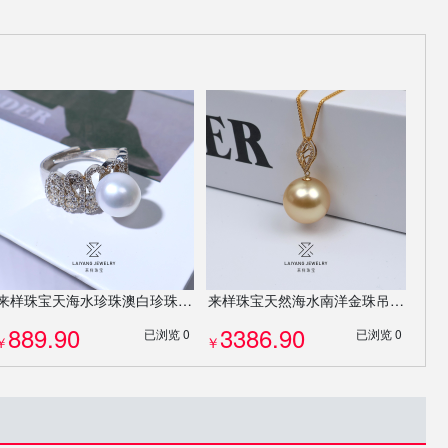
来样珠宝天海水珍珠澳白珍珠戒指9-10mmS925银高级感设计定制0212
来样珠宝天然海水南洋金珠吊坠14-15mm正圆微瑕18K金钻石项链7335
889.90
3386.90
已浏览 0
已浏览 0
￥
￥