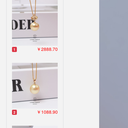
￥2888.70
1
￥1088.90
2