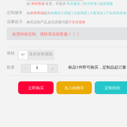
由
来样商城
发货，并提供
售后服务
|
30天价保
|
破损退换
定制服务
由
来样商城
提供
免费设计排版
|
出效果图
|
方案策划
|
产品研发落地
温馨提示
购买定制产品,如无质量问题
不支持退换
如需特殊定制
请联系在线客服 》》》
规格
淡水珍珠戒指
数量
+
标品1件即可购买，定制品起订量
一
立即购买
加入购物车
定制询价