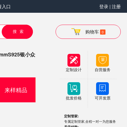
请入口
登录 | 注册
搜索
购物车
0
mS925银小众
定制设计
自营服务
来样精品
批发价格
可开发票
定制管家:
专属定制管家,全程一对一为您服务
关于付款: