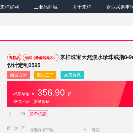
来样官网
工业品商城
关于来样
企业采购申
来样珠宝天然淡水珍珠戒指8-9m
有标品
包邮（除偏远地区）
设计定制2585
商城自营
源头工厂
30天价保
356.90
样品单价
￥
起
诚信经营 质量保证
促销
首单优惠
配送至
有货