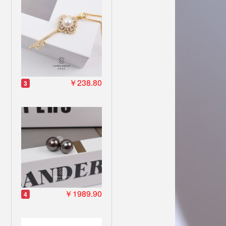
￥238.80
3
￥1989.90
4