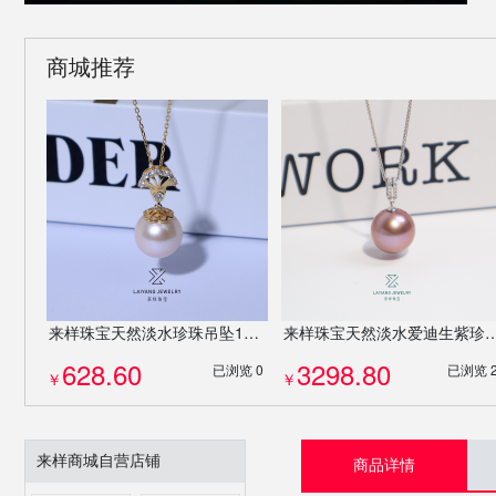
商城推荐
来样珠宝天然淡水珍珠吊坠12-13mm扇子简约设计S925银吊坠项链8247
来样珠宝天然淡水爱迪生紫珍珠14-15mm正圆无瑕1
628.60
3298.80
已浏览 0
已浏览 
￥
￥
来样商城自营店铺
商品详情