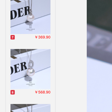
￥369.90
7
￥568.90
8