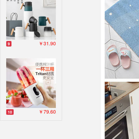
￥31.90
9
￥79.60
10