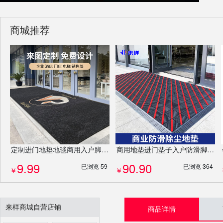
商城推荐
定制进门地垫地毯商用入户脚垫PP吸水门垫防滑垫厂家耐磨免费设计LOGO
商用地垫进门垫子入户防滑脚垫酒店除尘门垫定制logo异形门垫高端防滑除尘地毯
9.99
90.90
已浏览 59
已浏览 364
￥
￥
来样商城自营店铺
商品详情