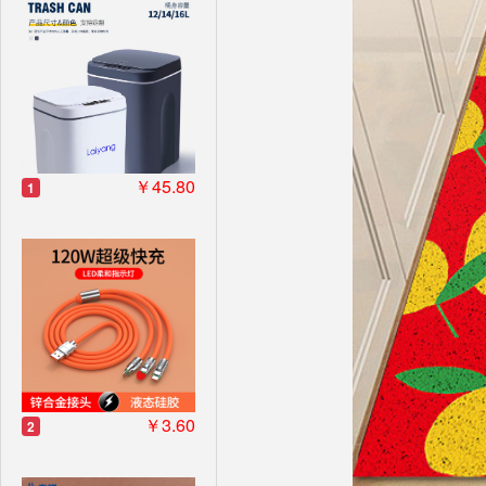
￥45.80
1
￥3.60
2