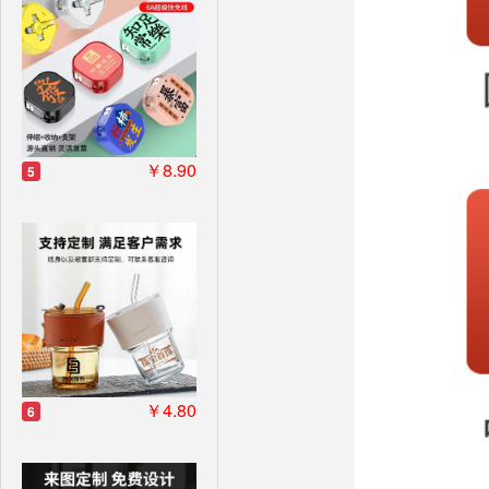
￥8.90
5
￥4.80
6