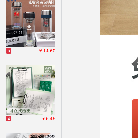
￥14.60
3
￥5.46
4