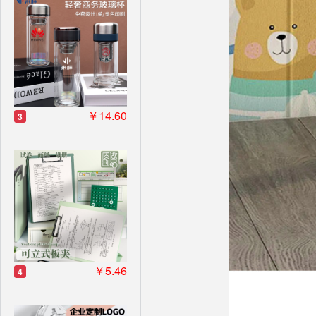
￥14.60
3
￥5.46
4