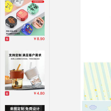
￥8.90
5
￥4.80
6