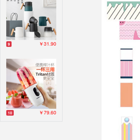
￥31.90
9
￥79.60
10