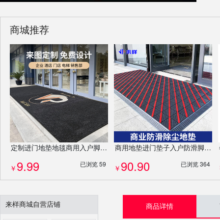
商城推荐
定制进门地垫地毯商用入户脚垫PP吸水门垫防滑垫厂家耐磨免费设计LOGO
商用地垫进门垫子入户防滑脚垫酒店除尘门垫定制logo异形门垫高端防滑除尘地毯
9.99
90.90
已浏览 59
已浏览 364
￥
￥
来样商城自营店铺
商品详情