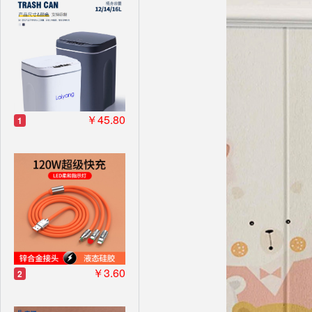
￥45.80
1
￥3.60
2