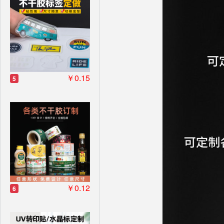
￥0.15
5
￥0.12
6