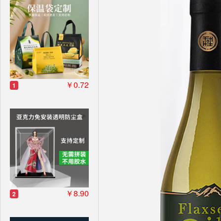
￥0.72
1
￥8.90
2