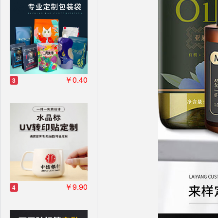
￥0.40
3
￥9.90
4