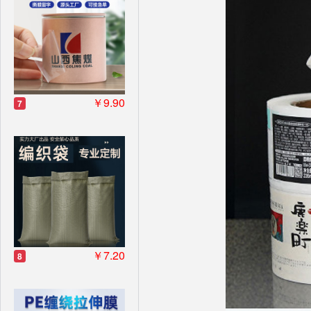
￥9.90
7
￥7.20
8