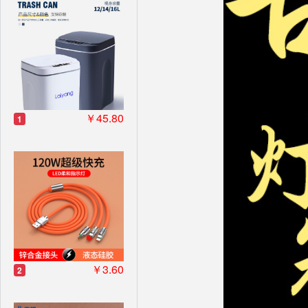
￥45.80
1
￥3.60
2