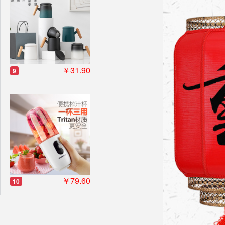
￥31.90
9
￥79.60
10