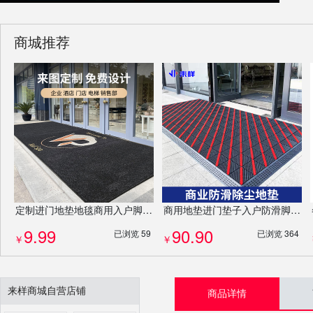
商城推荐
定制进门地垫地毯商用入户脚垫PP吸水门垫防滑垫厂家耐磨免费设计LOGO
商用地垫进门垫子入户防滑脚垫酒店除尘门垫定制logo异形门垫高端防滑除尘地毯
9.99
90.90
已浏览 59
已浏览 364
￥
￥
来样商城自营店铺
商品详情