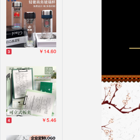
￥14.60
3
￥5.46
4