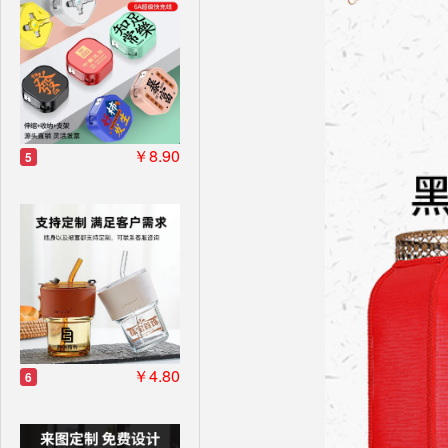
￥8.90
5
￥4.80
6