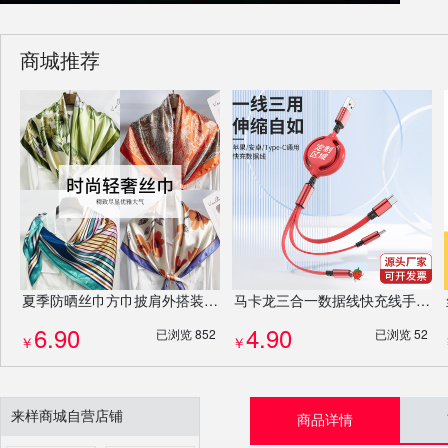
商城推荐
夏季防晒丝巾方巾披肩外搭装饰沙滩巾妇女节伴手礼企业公司送礼礼物混发批发
马卡龙三合一数据线快充线手机充电线可伸缩办公礼品礼盒定制
6.90
4.90
已浏览 852
已浏览 52
￥
￥
来样商城自营店铺
商品详情