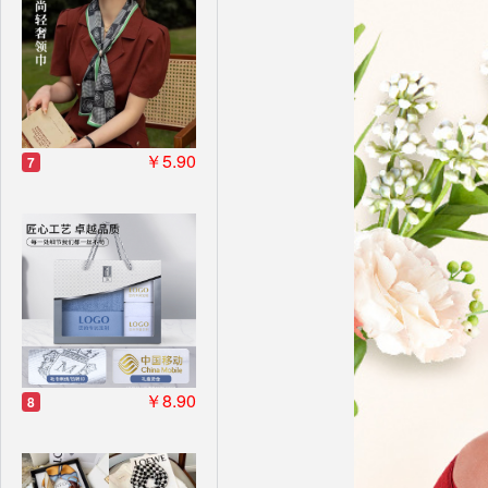
￥5.90
7
￥8.90
8