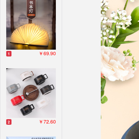
￥69.90
1
￥72.60
2