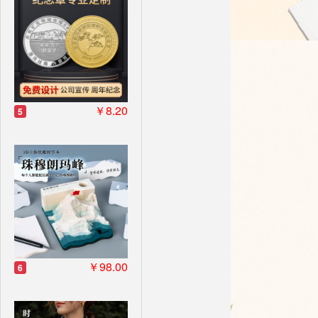
￥8.20
5
￥98.00
6