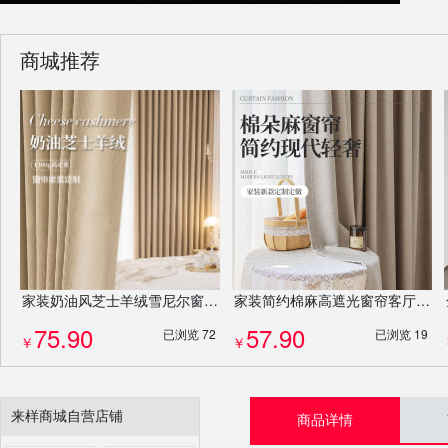
商城推荐
家装奶油风芝士羊绒雪尼尔窗帘客厅卧室加厚提花高遮光法式成品定制
家装简约棉麻高遮光窗帘客厅阳台飘窗酒店遮光窗帘定制
75.90
57.90
已浏览 72
已浏览 19
￥
￥
来样商城自营店铺
商品详情