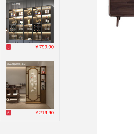
￥799.90
5
￥219.90
6