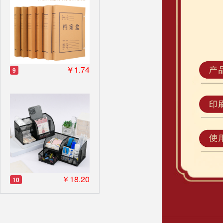
￥1.74
9
￥18.20
10