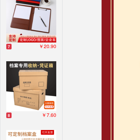
￥20.90
7
￥7.60
8