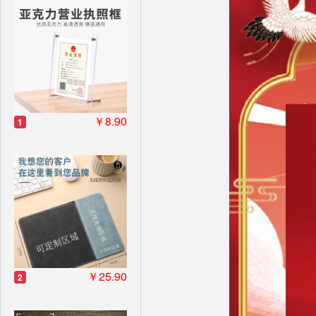
￥8.90
1
￥25.90
2