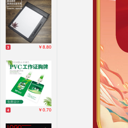
￥8.80
3
￥0.70
4