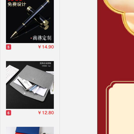
￥14.90
5
￥12.80
6