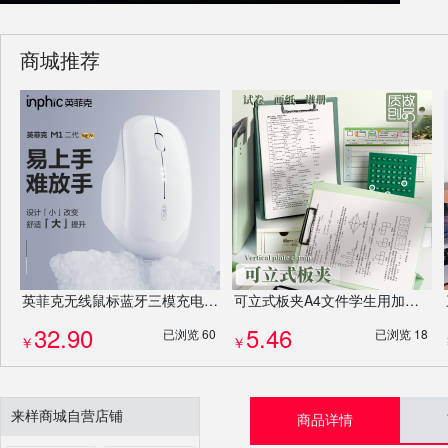
商城推荐
英菲克无线鼠标蓝牙三模充电静音商务办公家用笔记本充电静音鼠标
可立式板夹A4文件学生用加厚板夹写字板垫板试卷夹竖版会议记录夹
32.90
5.46
已浏览 60
已浏览 18
￥
￥
来样商城自营店铺
商品详情