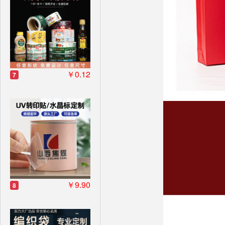
￥0.12
7
￥9.90
8