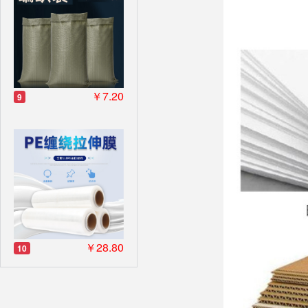
￥7.20
9
￥28.80
10