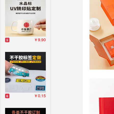
￥9.90
5
￥0.15
6