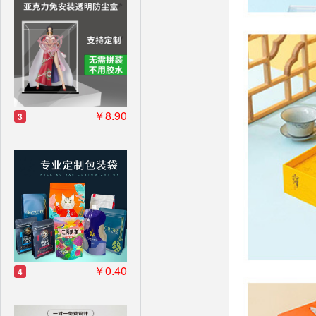
￥8.90
3
￥0.40
4