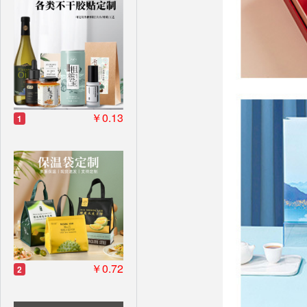
￥0.13
1
￥0.72
2