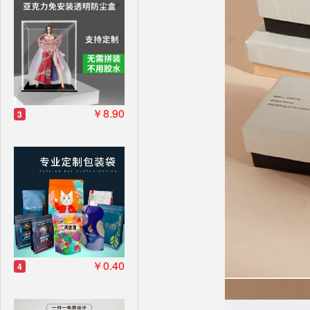
￥8.90
3
￥0.40
4