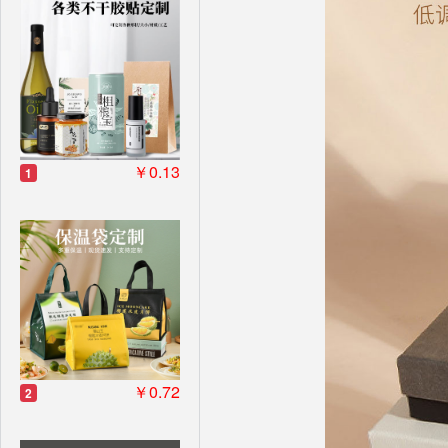
￥0.13
1
￥0.72
2