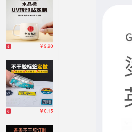
￥9.90
5
￥0.15
6