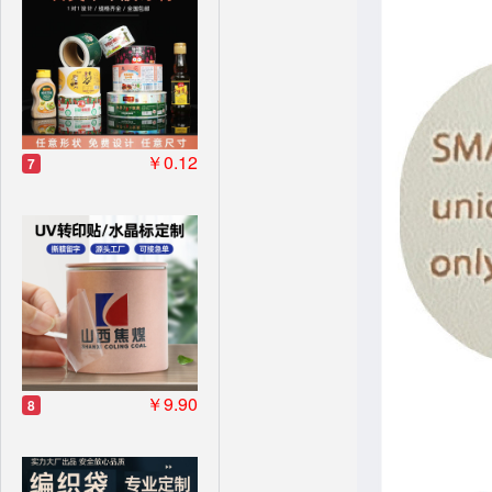
￥0.12
7
￥9.90
8