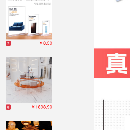
￥8.30
7
￥1898.90
8