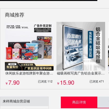
商城推荐
休闲娱乐桌游纸牌新年聚会游戏动卡牌套装扑克牌剧本杀桌游牌定制
磁吸画框写真广告铝合金展示框宣传栏照片墙相框挂墙定制
7.90
15.90
已浏览 112
已浏览 471
￥
￥
来样商城自营店铺
商品详情