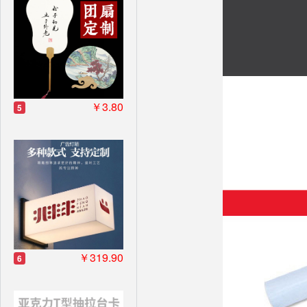
￥3.80
5
￥319.90
6