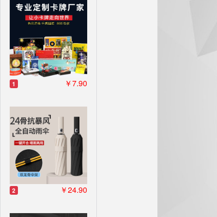
￥7.90
1
￥24.90
2