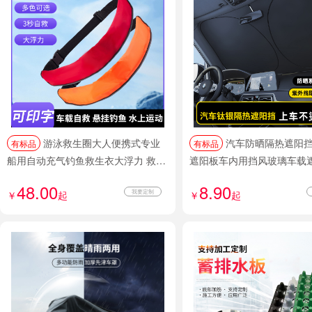
游泳救生圈大人便携式专业
汽车防晒隔热遮阳挡防强光
有标品
有标品
船用自动充气钓鱼救生衣大浮力 救生
遮阳板车内用挡风玻璃车载
腰带
48.00
8.90
我要定制
￥
起
￥
起