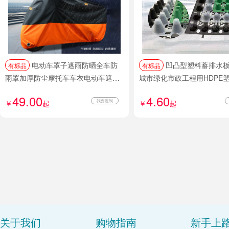
电动车罩子遮雨防晒全车防
凹凸型塑料蓄排水板疏水板
有标品
有标品
雨罩加厚防尘摩托车车衣电动车遮雨
城市绿化市政工程用HDPE
神器
水板
49.00
4.60
我要定制
￥
起
￥
起
关于我们
购物指南
新手上