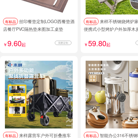
丝印餐垫定制LOGO西餐垫酒
来样不锈钢烧烤炉家用折叠
有标品
有标品
店餐厅PVC隔热垫来图加工桌垫
便携式小型烤炉户外加厚木
9.60
59.80
我要定制
￥
起
￥
起
来样露营车户外可折叠推车
智能办公316不锈钢咖啡保温
有标品
有标品