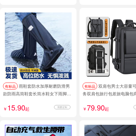
雨鞋套防水加厚耐磨防滑男
双肩包男士大容量可扩容商
有标品
有标品
款防雨高筒鞋套长筒水鞋女下雨脚套
务双肩包旅行包差旅电脑包
雨靴
定制logo
15.90
79.90
我要定制
￥
起
￥
起