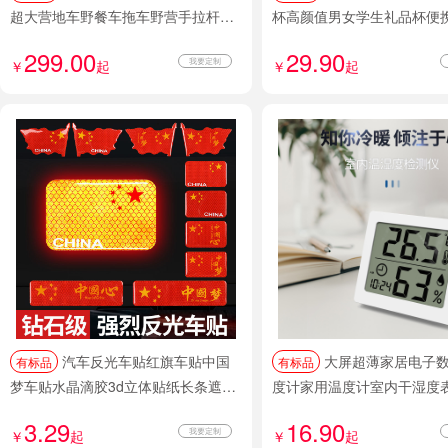
超大营地车野餐车拖车野营手拉杆摆
杯高颜值男女学生礼品杯便
摊小推车
杯
299.00
29.90
我要定制
￥
起
￥
起
汽车反光车贴红旗车贴中国
大屏超薄家居电子数字温湿
有标品
有标品
梦车贴水晶滴胶3d立体贴纸长条遮挡
度计家用温度计室内干湿度
划痕反光贴装饰贴车身贴
显示
3.29
16.90
我要定制
￥
起
￥
起